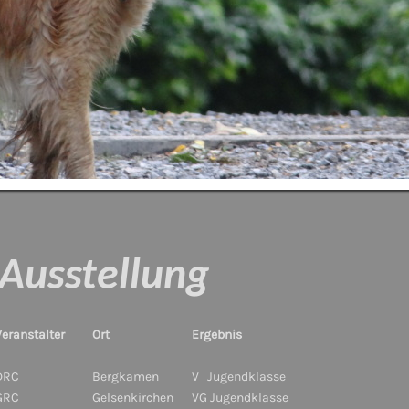
stellung
Veranstalter
Ort
Ergebnis
DRC
Bergkamen
V Jugendklasse
GRC
Gelsenkirchen
VG Jugendklasse