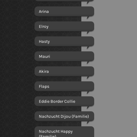
Arina
Elroy
Hasty
Mauri
Akira
Flaps
Eddie Border Collie
Nachzucht Dijou (Familie)
Nachzucht Happy
(Familie)