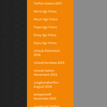
Treffen Ostern 2017
Akira Agi-Fotos
Mauri Agi-Fotos
Flaps Agi-Fotos
Elroy Agi-Fotos
Dijou Agi-Fotos
Urlaub Österreich
2016
Urlaub Nordsee 2015
Urlaub Ostern
Dänemark 2013
Junghundtreffen
August 2016
Welpentreff
Dezember 2015
Junghund Treffen