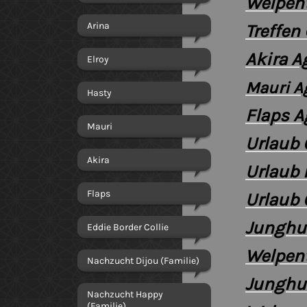
Welpen
Arina
Treffen
Akira A
Elroy
Mauri A
Hasty
Flaps A
Mauri
Urlaub 
Akira
Urlaub 
Flaps
Urlaub
Junghu
Eddie Border Collie
Welpent
Nachzucht Dijou (Familie)
Junghu
Nachzucht Happy
(Familie)