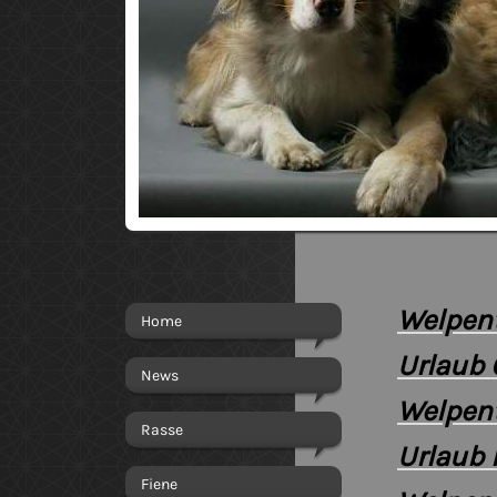
Welpent
Home
Urlaub 
News
Welpent
Rasse
Urlaub 
Fiene