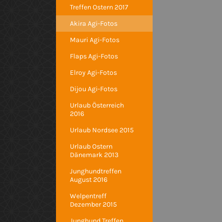
Treffen Ostern 2017
Akira Agi-Fotos
Mauri Agi-Fotos
Flaps Agi-Fotos
Elroy Agi-Fotos
Dijou Agi-Fotos
Urlaub Österreich
2016
Urlaub Nordsee 2015
Urlaub Ostern
Dänemark 2013
Junghundtreffen
August 2016
Welpentreff
Dezember 2015
Junghund Treffen