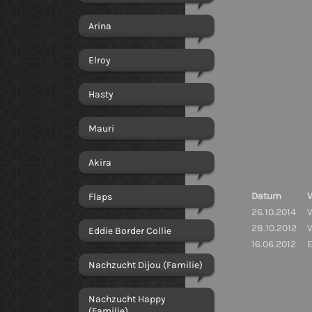
Arina
Elroy
Hasty
Mauri
Akira
Datum
Flaps
26.10.2014
28.10.2012
Eddie Border Collie
16.06.2012
Nachzucht Dijou (Familie)
Prü
Nachzucht Happy
(Familie)