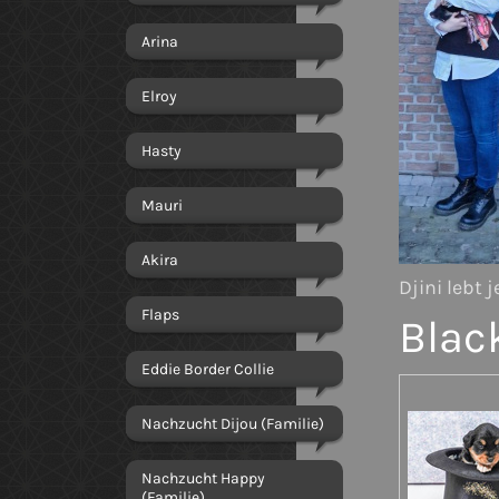
Arina
Elroy
Hasty
Mauri
Akira
Djini lebt 
Flaps
Blac
Eddie Border Collie
Nachzucht Dijou (Familie)
Nachzucht Happy
(Familie)