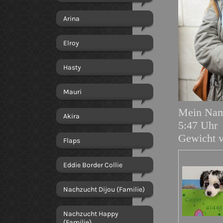
Arina
Elroy
Hasty
Mauri
Mein Nam
Akira
5:47 Uhr 
Gewicht 
Flaps
Eddie Border Collie
Nachzucht Dijou (Familie)
Nachzucht Happy
(Familie)