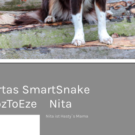
rtas SmartSnake
zToEze Nita
Nita ist Hasty`s Mama