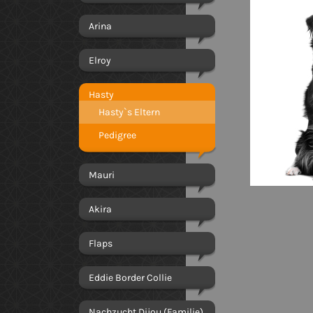
Arina
Elroy
Hasty
Hasty`s Eltern
Pedigree
Mauri
Akira
Flaps
Eddie Border Collie
Nachzucht Dijou (Familie)