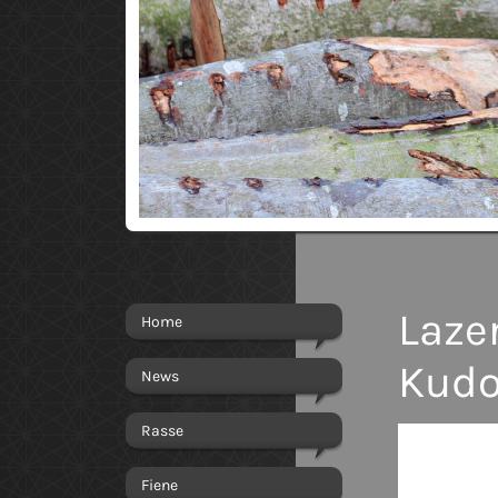
Laze
Home
Kudo
News
Rasse
Fiene