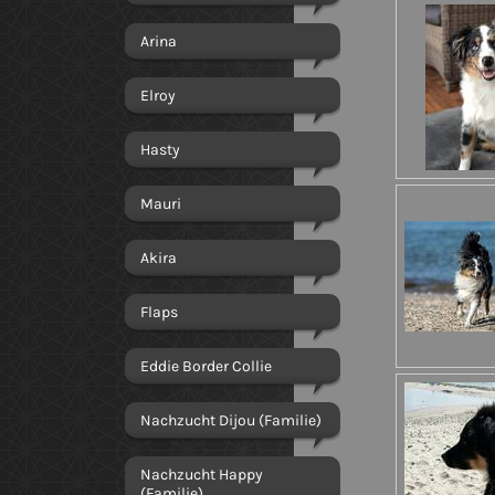
Arina
Elroy
Hasty
Mauri
Akira
Flaps
Eddie Border Collie
Nachzucht Dijou (Familie)
Nachzucht Happy
(Familie)